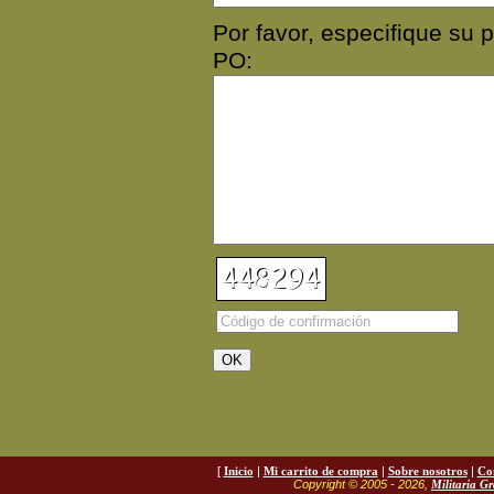
Por favor, especifique 
PO:
[
Inicio
|
Mi carrito de compra
|
Sobre nosotros
|
Co
Copyright © 2005 - 2026,
Militaria G