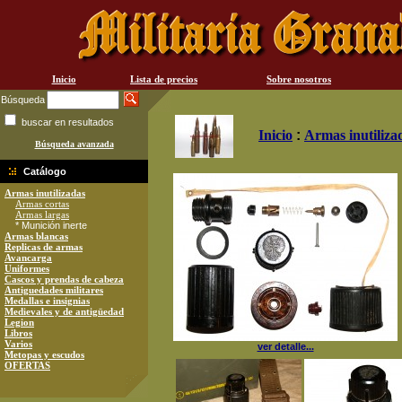
Inicio
Lista de precios
Sobre nosotros
Búsqueda
buscar en resultados
Inicio
:
Armas inutiliza
Búsqueda avanzada
Catálogo
Armas inutilizadas
Armas cortas
Armas largas
* Munición inerte
Armas blancas
Replicas de armas
Avancarga
Uniformes
Cascos y prendas de cabeza
Antiguedades militares
Medallas e insignias
Medievales y de antigüedad
Legion
Libros
Varios
ver detalle...
Metopas y escudos
OFERTAS