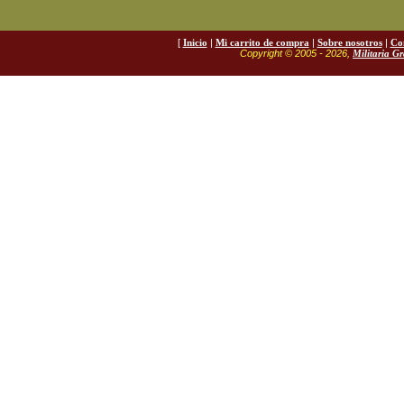
[
Inicio
|
Mi carrito de compra
|
Sobre nosotros
|
Co
Copyright © 2005 - 2026,
Militaria G