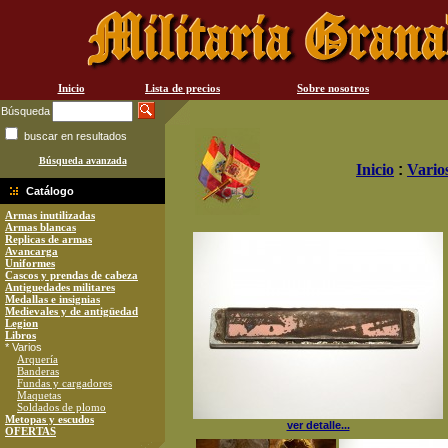
Inicio
Lista de precios
Sobre nosotros
Búsqueda
buscar en resultados
Búsqueda avanzada
Inicio
:
Vario
Catálogo
Armas inutilizadas
Armas blancas
Replicas de armas
Avancarga
Uniformes
Cascos y prendas de cabeza
Antiguedades militares
Medallas e insignias
Medievales y de antigüedad
Legion
Libros
* Varios
Arquería
Banderas
Fundas y cargadores
Maquetas
Soldados de plomo
Metopas y escudos
ver detalle...
OFERTAS