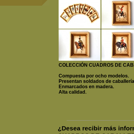
COLECCIÓN CUADROS DE CAB
Compuesta por ocho modelos.
Presentan soldados de caballería
Enmarcados en madera.
Alta calidad.
¿Desea recibir más inf