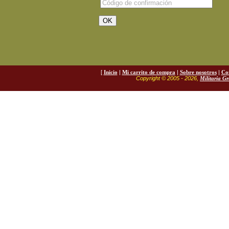
[
Inicio
|
Mi carrito de compra
|
Sobre nosotros
|
Co
Copyright © 2005 - 2026,
Militaria G