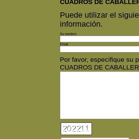
CUADROS DE CABALLER
Puede utilizar el siguie
información.
Su nombre:
Email
Por favor, especifique s
CUADROS DE CABALLER