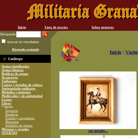
Inicio
Lista de precios
Sobre nosotros
Búsqueda
buscar en resultados
Búsqueda avanzada
Inicio
:
Vario
Catálogo
Armas inutilizadas
Armas blancas
Replicas de armas
Avancarga
Uniformes
Cascos y prendas de cabeza
Antiguedades militares
Medallas e insignias
Medievales y de antigüedad
Legion
Libros
* Varios
Arquería
Banderas
Fundas y cargadores
Maquetas
Soldados de plomo
Metopas y escudos
ver detalle...
OFERTAS