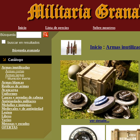
Inicio
Lista de precios
Sobre nosotros
Búsqueda
buscar en resultados
Inicio
:
Armas inutiliza
Búsqueda avanzada
Catálogo
Armas inutilizadas
Armas cortas
Armas largas
* Munición inerte
Armas blancas
Replicas de armas
Avancarga
Uniformes
Cascos y prendas de cabeza
Antiguedades militares
Medallas e insignias
Medievales y de antigüedad
Legion
Libros
Varios
ver detalle...
Metopas y escudos
OFERTAS