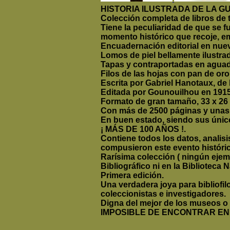
HISTORIA ILUSTRADA DE LA G
Colección completa de libros de t
Tiene la peculiaridad de que se 
momento histórico que recoje, e
Encuadernación editorial en nue
Lomos de piel bellamente ilustra
Tapas y contraportadas en agua
Filos de las hojas con pan de oro
Escrita por Gabriel Hanotaux, de
Editada por Gounouilhou en 1915
Formato de gran tamaño, 33 x 26
Con más de 2500 páginas y unas 
En buen estado, siendo sus únic
¡ MÁS DE 100 AÑOS !.
Contiene todos los datos, analisi
compusieron este evento históri
Rarísima colección ( ningún ejem
Bibliográfico ni en la Biblioteca N
Primera edición.
Una verdadera joya para bibliofilo
coleccionistas e investigadores.
Digna del mejor de los museos o 
IMPOSIBLE DE ENCONTRAR E