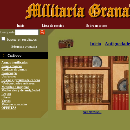
Inicio
Lista de precios
Sobre nosotros
Búsqueda
buscar en resultados
Inicio
:
Antiguedades
Búsqueda avanzada
Catálogo
Armas inutilizadas
Armas blancas
Replicas de armas
Avancarga
Uniformes
Cascos y prendas de cabeza
* Antiguedades militares
Medallas e insignias
Medievales y de antigüedad
Legion
Libros
Varios
Metopas y escudos
OFERTAS
ver detalle...