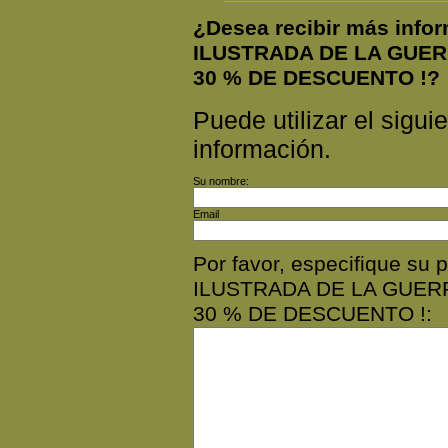
¿Desea recibir más info
ILUSTRADA DE LA GUER
30 % DE DESCUENTO !?
Puede utilizar el siguie
información.
Su nombre:
Email
Por favor, especifique su
ILUSTRADA DE LA GUERR
30 % DE DESCUENTO !: