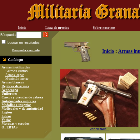
Inicio
Lista de precios
Sobre nosotros
Búsqueda
buscar en resultados
Búsqueda avanzada
Inicio
:
Armas inu
Catálogo
Armas inutilizadas
* Armas cortas
Armas largas
Munición inerte
Armas blancas
Replicas de armas
Avancarga
Uniformes
Cascos y prendas de cabeza
Antiguedades militares
Medallas e insignias
Medievales y de antigüedad
Legion
Libros
Varios
Metopas y escudos
OFERTAS
ver detalle...