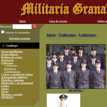
Inicio
Lista de precios
Sobre n
Búsqueda
buscar en resultados
Inicio
:
Uniformes
:
Uniformes
:
Búsqueda avanzada
Catálogo
Armas inutilizadas
Armas blancas
Replicas de armas
Avancarga
Uniformes
* Uniformes
Distintivos
Complementos
Cascos y prendas de cabeza
Antiguedades militares
Medallas e insignias
Medievales y de antigüedad
Legion
Libros
ver detalle...
Varios
Metopas y escudos
OFERTAS