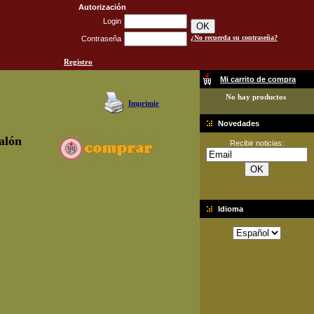
Autorización
Login
¿No recuerda su contraseña?
Contraseña
Registro
Mi carrito de compra
No hay productos
Imprimir
Novedades
lón
Recibir noticias:
Idioma