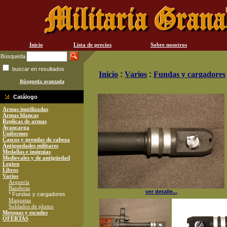
Inicio
Lista de precios
Sobre nosotros
Búsqueda
buscar en resultados
Inicio
:
Varios
:
Fundas y cargadores
Búsqueda avanzada
Catálogo
Armas inutilizadas
Armas blancas
Replicas de armas
Avancarga
Uniformes
Cascos y prendas de cabeza
Antiguedades militares
Medallas e insignias
Medievales y de antigüedad
Legion
Libros
Varios
Arquería
Banderas
ver detalle...
* Fundas y cargadores
Maquetas
Soldados de plomo
Metopas y escudos
OFERTAS