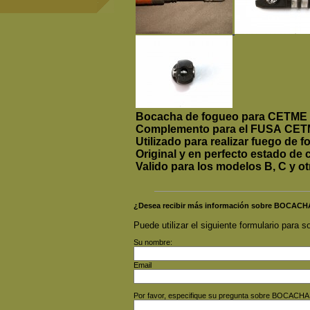
Bocacha de fogueo para CETME
Complemento para el FUSA CET
Utilizado para realizar fuego de f
Original y en perfecto estado de
Valido para los modelos B, C y ot
¿Desea recibir más información sobre BOC
Puede utilizar el siguiente formulario para so
Su nombre:
Email
Por favor, especifique su pregunta sobre BOC