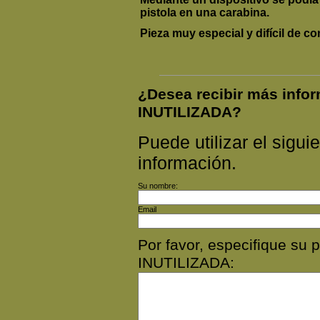
pistola en una carabina.
Pieza muy especial y difícil de co
¿Desea recibir más inf
INUTILIZADA?
Puede utilizar el siguie
información.
Su nombre:
Email
Por favor, especifique s
INUTILIZADA: