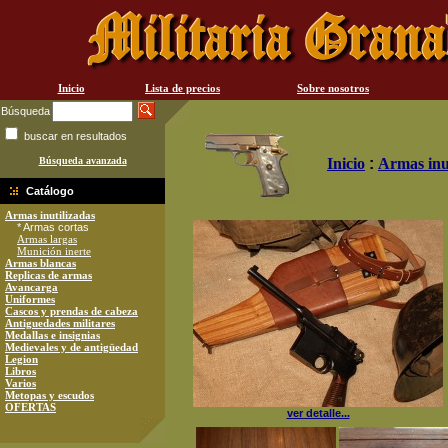
Inicio
Lista de precios
Sobre nosotros
Búsqueda
buscar en resultados
Búsqueda avanzada
Inicio
:
Armas inu
Catálogo
Armas inutilizadas
* Armas cortas
Armas largas
Munición inerte
Armas blancas
Replicas de armas
Avancarga
Uniformes
Cascos y prendas de cabeza
Antiguedades militares
Medallas e insignias
Medievales y de antigüedad
Legion
Libros
Varios
Metopas y escudos
OFERTAS
ver detalle...