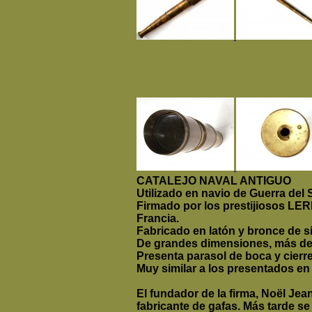
CATALEJO NAVAL ANTIGUO
Utilizado en navio de Guerra del S
Firmado por los prestijiosos
Francia.
Fabricado en latón y bronce de s
De grandes dimensiones, más de
Presenta parasol de boca y cierr
Muy similar a los presentados en
El fundador de la firma, Noël Je
fabricante de gafas.
Más tarde se 