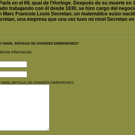
París en el 69, quai de l'Horloge.
Después de su muerte en 18
do trabajando con él desde 1830, se hizo cargo del negoci
n Marc Francois Louis Secretan, un matemático suizo naci
retan, una empresa que una vez tuvo mi nivel Secretan en
ALEJO NAVAL ANTIGUO DE GRANDES DIMENSIONES?
licitar información.
ALEJO NAVAL ANTIGUO DE GRANDES DIMENSIONES: