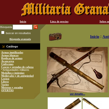
Inicio
Lista de precios
Sobre n
Búsqueda
buscar en resultados
Inicio
:
Ant
Búsqueda avanzada
Catálogo
Armas inutilizadas
Armas blancas
Replicas de armas
Avancarga
Uniformes
Cascos y prendas de cabeza
* Antiguedades militares
Medallas e insignias
Medievales y de antigüedad
Legion
Libros
Varios
Metopas y escudos
OFERTAS
ver detalle...