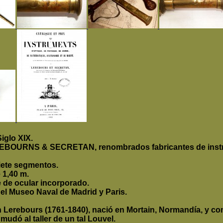
iglo XIX.
 LEREBOURNS & SECRETAN,
renombrados fabricantes de inst
iete segmentos.
 1,40 m.
e de ocular incorporado.
 el Museo Naval de Madrid y Paris.
an Lerebours (1761-1840), nació en Mortain, Normandía, y 
mudó al taller de un tal Louvel.