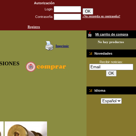
Autorización
Login
¿No recuerda su contraseña?
Contraseña
Registro
Mi carrito de compra
No hay productos
Imprimir
Novedades
Recibir noticias:
SIONES
Idioma