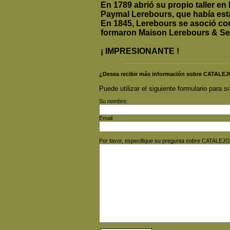
En 1789 abrió su propio taller en 
Paymal Lerebours, que había esta
En 1845, Lerebours se asoció co
formaron Maison Lerebours & Sec
¡ IMPRESIONANTE !
¿Desea recibir más información sobre CAT
Puede utilizar el siguiente formulario para so
Su nombre:
Email
Por favor, especifique su pregunta sobre CAT