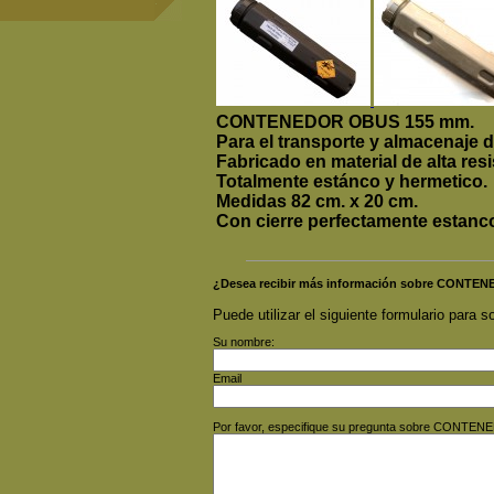
CONTENEDOR OBUS 155 mm.
Para el transporte y almacenaje de
Fabricado en material de alta res
Totalmente estánco y hermetico.
Medidas 82 cm. x 20 cm.
Con cierre perfectamente estanc
¿Desea recibir más información sobre CONT
Puede utilizar el siguiente formulario para so
Su nombre:
Email
Por favor, especifique su pregunta sobre CONT