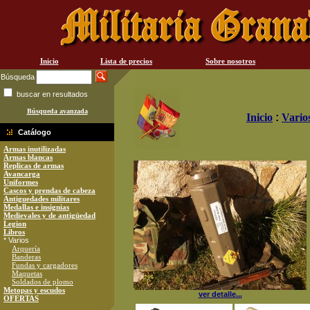
Inicio
Lista de precios
Sobre nosotros
Búsqueda
buscar en resultados
Búsqueda avanzada
Inicio
:
Vario
Catálogo
Armas inutilizadas
Armas blancas
Replicas de armas
Avancarga
Uniformes
Cascos y prendas de cabeza
Antiguedades militares
Medallas e insignias
Medievales y de antigüedad
Legion
Libros
* Varios
Arquería
Banderas
Fundas y cargadores
Maquetas
Soldados de plomo
Metopas y escudos
ver detalle...
OFERTAS