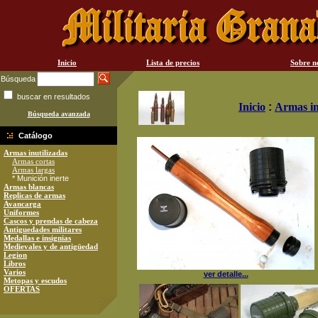
Inicio
Lista de precios
Sobre n
Búsqueda
buscar en resultados
Inicio
:
Armas in
Búsqueda avanzada
Catálogo
Armas inutilizadas
Armas cortas
Armas largas
* Munición inerte
Armas blancas
Replicas de armas
Avancarga
Uniformes
Cascos y prendas de cabeza
Antiguedades militares
Medallas e insignias
Medievales y de antigüedad
Legion
Libros
Varios
ver detalle...
Metopas y escudos
OFERTAS