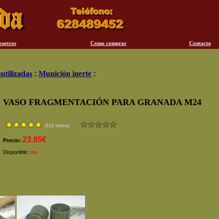
osotros
Como comprar
Contacto
utilizadas
:
Munición inerte
:
VASO FRAGMENTACIÓN PARA GRANADA M24
(112 votos)
23.95€
Precio:
Disponible:
no