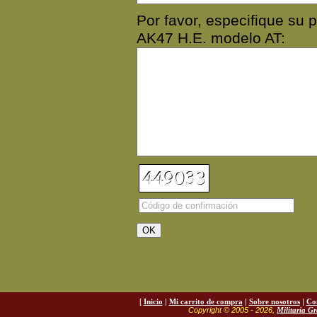
Por favor, especifique s
AK47 H.E. modelo AT:
[
Inicio
|
Mi carrito de compra
|
Sobre nosotros
|
Co
Copyright © 2005 - 2026,
Militaria G