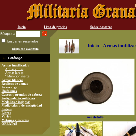
Inicio
Lista de precios
Sobre nosotros
Búsqueda
buscar en resultados
Inicio
:
Armas inutiliza
Búsqueda avanzada
Catálogo
Armas inutilizadas
Armas cortas
Armas largas
* Munición inerte
Armas blancas
Replicas de armas
Avancarga
Uniformes
Cascos y prendas de cabeza
Antiguedades militares
Medallas e insignias
Medievales y de antigüedad
Legion
Libros
Varios
ver detalle...
Metopas y escudos
OFERTAS