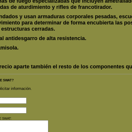
 de fuego especializadas que incluyen ametrallador
das de aturdimiento y rifles de francotirador.
indados y usan armaduras corporales pesadas, escud
imiento para determinar de forma encubierta las po
 estructuras cerradas.
l antidesgarro de alta resistencia.
misola.
ecio aparte también el resto de los componentes qu
ME SWAT?
licitar información.
ME SWAT: