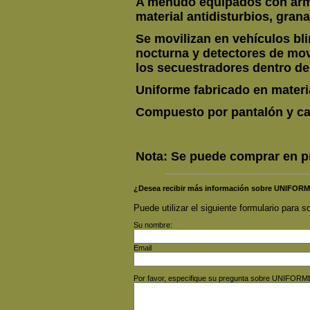
A menudo equipados con armas
material antidisturbios, grana
Se movilizan en vehículos bl
nocturna y detectores de mov
los secuestradores dentro de
Uniforme fabricado en materia
Compuesto por pantalón y ca
Nota: Se puede comprar en pr
¿Desea recibir más información sobre UNIFOR
Puede utilizar el siguiente formulario para so
Su nombre:
Email
Por favor, especifique su pregunta sobre UNIFOR