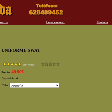
osotros
Como comprar
Contacto
UNIFORME SWAT
(284 votos)
49.90€
Precio:
Disponible:
si
Talla: