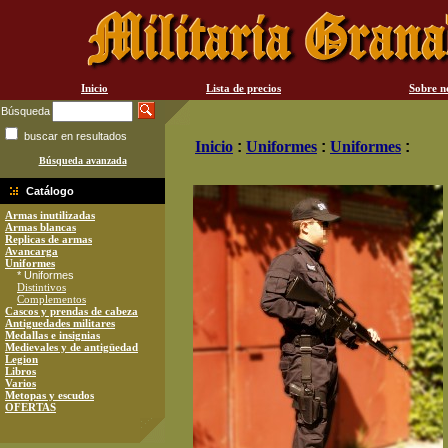
Inicio
Lista de precios
Sobre n
Búsqueda
buscar en resultados
Inicio
:
Uniformes
:
Uniformes
:
Búsqueda avanzada
Catálogo
Armas inutilizadas
Armas blancas
Replicas de armas
Avancarga
Uniformes
* Uniformes
Distintivos
Complementos
Cascos y prendas de cabeza
Antiguedades militares
Medallas e insignias
Medievales y de antigüedad
Legion
Libros
Varios
Metopas y escudos
OFERTAS