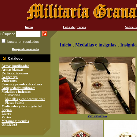
Inicio
Lista de precios
Sobre n
Búsqueda
buscar en resultados
Inicio
:
Medallas e insignias
:
Insignia
Búsqueda avanzada
Catálogo
Armas inutilizadas
Armas blancas
Replicas de armas
Avancarga
Uniformes
Cascos y prendas de cabeza
Antiguedades militares
Medallas e insignias
* Insignias
Medallas y condecoraciones
Placas Policía
Medievales y de antigüedad
Legion
Libros
ver detalle...
Varios
Metopas y escudos
OFERTAS