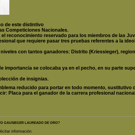
 de este distintivo
 las Competiciones Nacionales.
a el reconocimiento r
eservado para los miembros de las Juv
ional que requiere pasar tres pruebas referentes a la ideol
s niveles con tantos ganadores: Distrito (Kriessieger), regi
e importancia se colocaba ya en el pecho, en su parte supe
olección de insignias.
emblema reducido para portar en todo momento, sustitutivo
cir: Placa para el ganador de la carrera profesional nacion
INTIVO GAUSIEGER LAUREADO DE ORO?
licitar información.