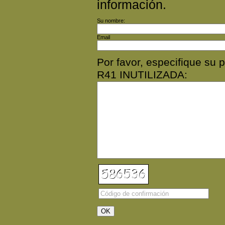
información.
Su nombre:
Email
Por favor, especifique s
R41 INUTILIZADA: