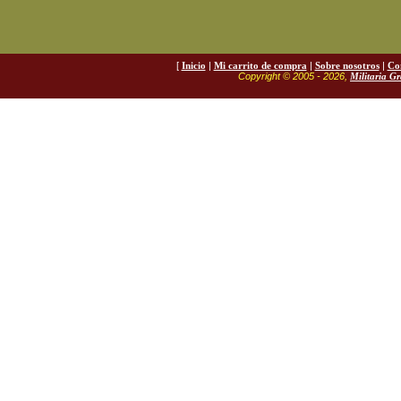
[
Inicio
|
Mi carrito de compra
|
Sobre nosotros
|
Co
Copyright © 2005 - 2026,
Militaria G