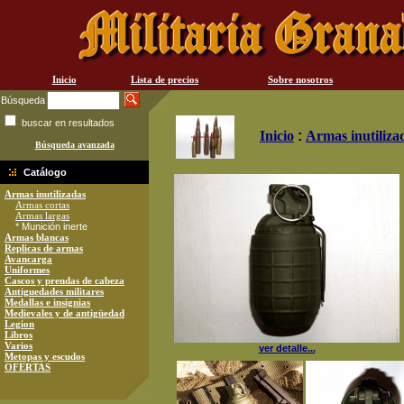
Inicio
Lista de precios
Sobre nosotros
Búsqueda
buscar en resultados
Inicio
:
Armas inutiliza
Búsqueda avanzada
Catálogo
Armas inutilizadas
Armas cortas
Armas largas
* Munición inerte
Armas blancas
Replicas de armas
Avancarga
Uniformes
Cascos y prendas de cabeza
Antiguedades militares
Medallas e insignias
Medievales y de antigüedad
Legion
Libros
Varios
ver detalle...
Metopas y escudos
OFERTAS