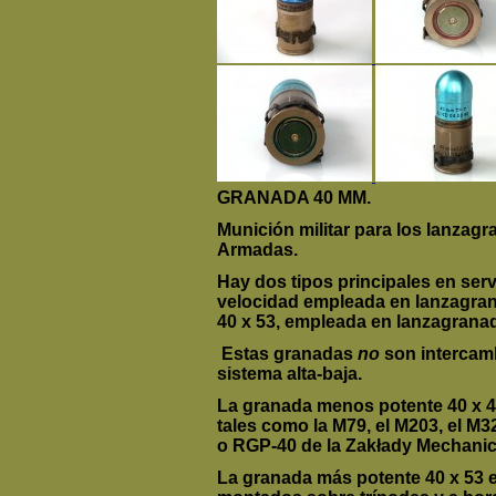
GRANADA 40 MM.
Munición militar para los lanzag
Armadas.
Hay dos tipos principales en serv
velocidad empleada en lanzagrana
40 x 53, empleada en lanzagrana
Estas granadas
no
son intercam
sistema alta-baja.
La granada menos potente 40 x 4
tales como la M79, el M203, el M
o RGP-40 de la Zakłady Mechani
La granada más potente 40 x 53