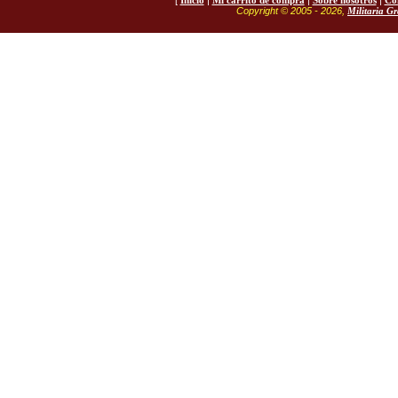
[
Inicio
|
Mi carrito de compra
|
Sobre nosotros
|
Co
Copyright © 2005 - 2026,
Militaria G