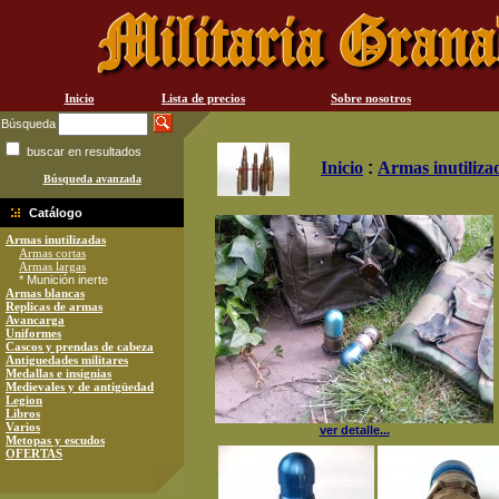
Inicio
Lista de precios
Sobre nosotros
Búsqueda
buscar en resultados
Inicio
:
Armas inutiliza
Búsqueda avanzada
Catálogo
Armas inutilizadas
Armas cortas
Armas largas
* Munición inerte
Armas blancas
Replicas de armas
Avancarga
Uniformes
Cascos y prendas de cabeza
Antiguedades militares
Medallas e insignias
Medievales y de antigüedad
Legion
Libros
Varios
ver detalle...
Metopas y escudos
OFERTAS