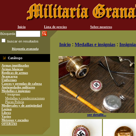
Inicio
Lista de precios
Sobre nosotros
Búsqueda
buscar en resultados
Inicio
:
Medallas e insignias
:
Insignia
Búsqueda avanzada
Catálogo
Armas inutilizadas
Armas blancas
Replicas de armas
Avancarga
Uniformes
Cascos y prendas de cabeza
Antiguedades militares
Medallas e insignias
* Insignias
Medallas y condecoraciones
Placas Policía
Medievales y de antigüedad
Legion
Libros
ver detalle...
Varios
Metopas y escudos
OFERTAS