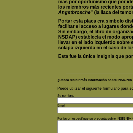
más por oportunismo que por idea
los miembros más recientes port
Angstbrosche
" (la llaca del temor
Portar esta placa era símbolo di
facilitar el acceso a lugares donde
Sin embargo, el libro de organi
NSDAP) establecía el modo apropi
llevar en el lado izquierdo sobre el
solapa izquierda en el caso de los
Esta fue la única insignia que por
¿Desea recibir más información sobre INSIGN
Puede utilizar el siguiente formulario para so
Su nombre:
Email
Por favor, especifique su pregunta sobre INSIGN