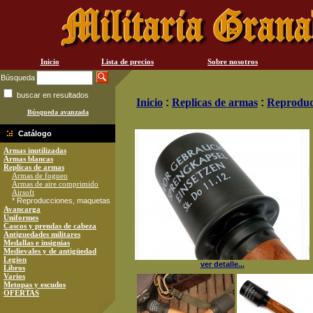
Inicio
Lista de precios
Sobre nosotros
Búsqueda
buscar en resultados
Inicio
:
Replicas de armas
:
Reproduc
Búsqueda avanzada
Catálogo
Armas inutilizadas
Armas blancas
Replicas de armas
Armas de fogueo
Armas de aire comprimido
Airsoft
* Reproducciones, maquetas
Avancarga
Uniformes
Cascos y prendas de cabeza
Antiguedades militares
Medallas e insignias
Medievales y de antigüedad
Legion
ver detalle...
Libros
Varios
Metopas y escudos
OFERTAS