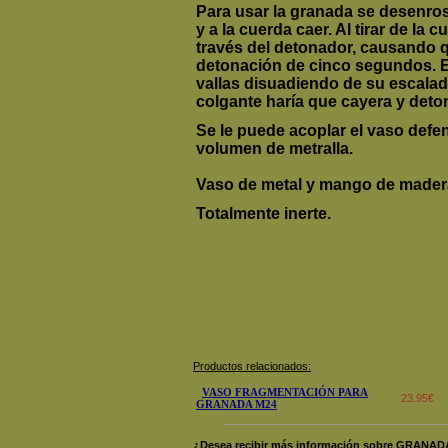
Para usar la granada se desenrosc
y a la cuerda caer. Al tirar de la 
través del detonador, causando 
detonación de cinco segundos. E
vallas disuadiendo de su escalad
colgante haría que cayera y deto
Se le puede acoplar el vaso defen
volumen de metralla.
Vaso de metal y mango de madera
Totalmente inerte.
Productos relacionados:
VASO FRAGMENTACIÓN PARA
23.95€
GRANADA M24
¿Desea recibir más información sobre GRANA