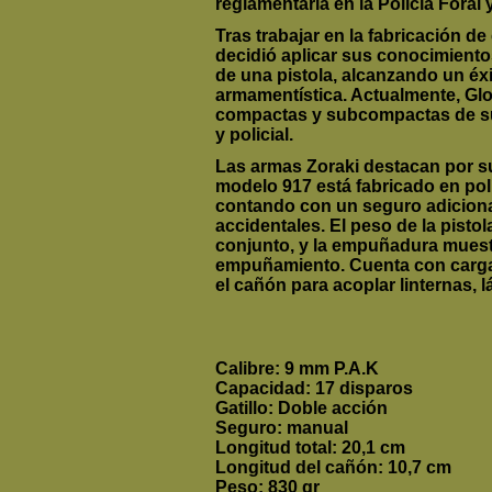
reglamentaria en la Policía Foral
Tras trabajar en la fabricación de
decidió aplicar sus conocimientos
de una pistola, alcanzando un éxi
armamentística. Actualmente, Gloc
compactas y subcompactas de su 
y policial.
Las armas Zoraki destacan por su
modelo 917 está fabricado en polí
contando con un seguro adicion
accidentales. El peso de la pisto
conjunto, y la empuñadura muestr
empuñamiento. Cuenta con cargad
el cañón para acoplar linternas, l
Calibre: 9 mm P.A.K
Capacidad: 17 disparos
Gatillo: Doble acción
Seguro: manual
Longitud total: 20,1 cm
Longitud del cañón: 10,7 cm
Peso: 830 gr