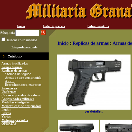
Inicio
Lista de precios
Sobre nosotros
Búsqueda
buscar en resultados
Inicio
:
Replicas de armas
:
Armas de
Búsqueda avanzada
Catálogo
Armas inutilizadas
Armas blancas
Replicas de armas
* Armas de fogueo
Armas de aire comprimido
Airsoft
Reproducciones, maquetas
Avancarga
Uniformes
Cascos y prendas de cabeza
Antiguedades militares
Medallas e insignias
Medievales y de antigüedad
Legion
ver detalle...
Libros
Varios
Metopas y escudos
OFERTAS