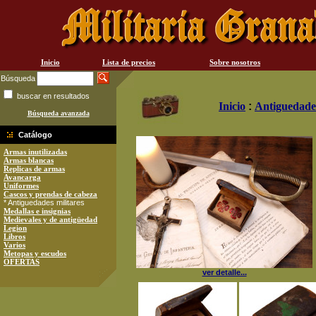
Inicio
Lista de precios
Sobre nosotros
Búsqueda
buscar en resultados
Inicio
:
Antiguedades
Búsqueda avanzada
Catálogo
Armas inutilizadas
Armas blancas
Replicas de armas
Avancarga
Uniformes
Cascos y prendas de cabeza
* Antiguedades militares
Medallas e insignias
Medievales y de antigüedad
Legion
Libros
Varios
Metopas y escudos
OFERTAS
ver detalle...