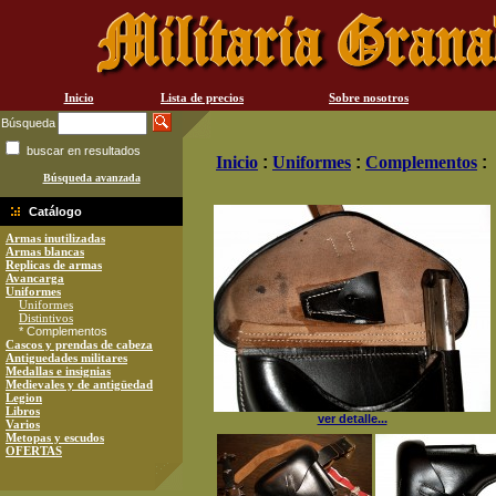
Inicio
Lista de precios
Sobre nosotros
Búsqueda
buscar en resultados
Inicio
:
Uniformes
:
Complementos
:
Búsqueda avanzada
Catálogo
Armas inutilizadas
Armas blancas
Replicas de armas
Avancarga
Uniformes
Uniformes
Distintivos
* Complementos
Cascos y prendas de cabeza
Antiguedades militares
Medallas e insignias
Medievales y de antigüedad
Legion
Libros
ver detalle...
Varios
Metopas y escudos
OFERTAS