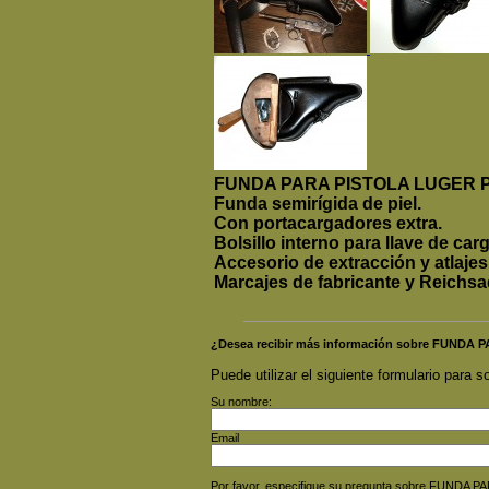
FUNDA PARA PISTOLA LUGER 
Funda semirígida de piel.
Con portacargadores extra.
Bolsillo interno para llave de carg
Accesorio de extracción y atlajes
Marcajes de fabricante y Reichsad
¿Desea recibir más información sobre FUNDA
Puede utilizar el siguiente formulario para so
Su nombre:
Email
Por favor, especifique su pregunta sobre FUNDA