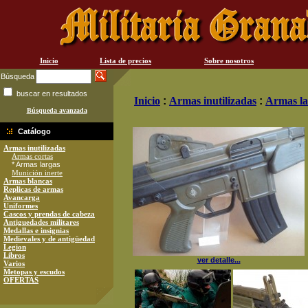
Inicio
Lista de precios
Sobre nosotros
Búsqueda
buscar en resultados
Inicio
:
Armas inutilizadas
:
Armas la
Búsqueda avanzada
Catálogo
Armas inutilizadas
Armas cortas
* Armas largas
Munición inerte
Armas blancas
Replicas de armas
Avancarga
Uniformes
Cascos y prendas de cabeza
Antiguedades militares
Medallas e insignias
Medievales y de antigüedad
Legion
Libros
ver detalle...
Varios
Metopas y escudos
OFERTAS