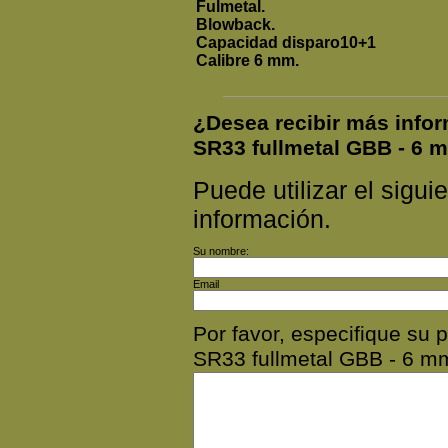
Fulmetal.
Blowback.
Capacidad disparo10+1
Calibre 6 mm.
¿Desea recibir más inf
SR33 fullmetal GBB - 6 
Puede utilizar el siguie
información.
Su nombre:
Email
Por favor, especifique s
SR33 fullmetal GBB - 6 m