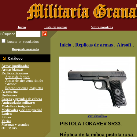
Inicio
Lista de precios
Sobre nosotros
Búsqueda
buscar en resultados
Inicio
:
Replicas de armas
:
Airsoft
:
Búsqueda avanzada
Catálogo
Armas inutilizadas
Armas blancas
Replicas de armas
Armas de fogueo
Armas de aire comprimido
* Airsoft
Reproducciones, maquetas
Avancarga
Uniformes
Cascos y prendas de cabeza
Antiguedades militares
Medallas e insignias
Medievales y de antigüedad
Legion
ver detalle...
Libros
Varios
PISTOLA TOKAREV SR33.
Metopas y escudos
OFERTAS
Réplica de la mítica pistola rusa.