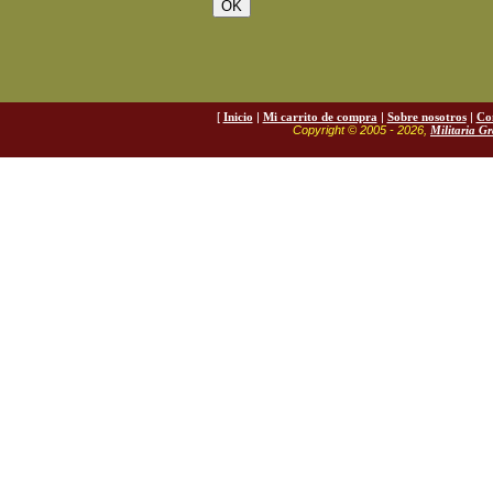
[
Inicio
|
Mi carrito de compra
|
Sobre nosotros
|
Co
Copyright © 2005 - 2026,
Militaria G