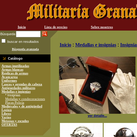
Inicio
Lista de precios
Sobre nosotros
Búsqueda
buscar en resultados
Inicio
:
Medallas e insignias
:
Insignia
Búsqueda avanzada
Catálogo
Armas inutilizadas
Armas blancas
Replicas de armas
Avancarga
Uniformes
Cascos y prendas de cabeza
Antiguedades militares
Medallas e insignias
* Insignias
Medallas y condecoraciones
Placas Policía
Medievales y de antigüedad
Legion
Libros
ver detalle...
Varios
Metopas y escudos
OFERTAS