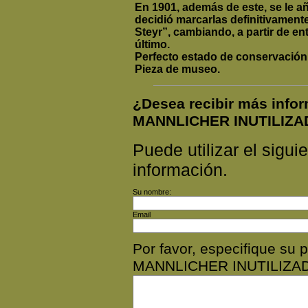
En 1901, además de este, se le añ
decidió marcarlas definitivament
Steyr”, cambiando, a partir de en
último.
Perfecto estado de conservación
Pieza de museo.
¿Desea recibir más info
MANNLICHER INUTILIZA
Puede utilizar el siguie
información.
Su nombre:
Email
Por favor, especifique su
MANNLICHER INUTILIZA