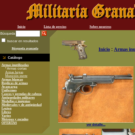
Inicio
Lista de precios
Sobre nosotros
Búsqueda
buscar en resultados
Búsqueda avanzada
Inicio
:
Armas inu
Catálogo
Armas inutilizadas
* Armas cortas
Armas largas
Munición inerte
Armas blancas
Replicas de armas
Avancarga
Uniformes
Cascos y prendas de cabeza
Antiguedades militares
Medallas e insignias
Medievales y de antigüedad
Legion
Libros
Varios
Metopas y escudos
OFERTAS
ver detalle...