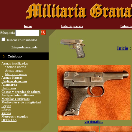
Inicio
Lista de precios
Sobre n
Búsqueda
buscar en resultados
Búsqueda avanzada
Inicio
:
Catálogo
Armas inutilizadas
* Armas cortas
Armas largas
Munición inerte
Armas blancas
Replicas de armas
Avancarga
Uniformes
Cascos y prendas de cabeza
Antiguedades militares
Medallas e insignias
Medievales y de antigüedad
Legion
Libros
Varios
Metopas y escudos
OFERTAS
ver detalle...