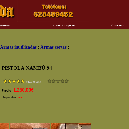
osotros
Como comprar
Contacto
Armas inutilizadas
:
Armas cortas
:
PISTOLA NAMBÚ 94
(402 votos)
1,250.00€
Precio:
Disponible:
no