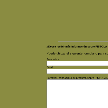
¿Desea recibir más información sobre PISTOL
Puede utilizar el siguiente formulario para so
Su nombre:
Email
Por favor, especifique su pregunta sobre PISTOLA