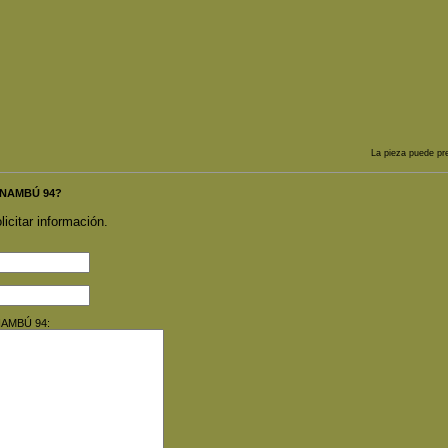
La pieza puede pr
A NAMBÚ 94?
licitar información.
 NAMBÚ 94: