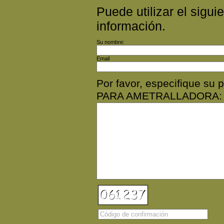
Puede utilizar el siguie
información.
Su nombre:
Email
Por favor, especifique s
PARA AMETRALLADORA: