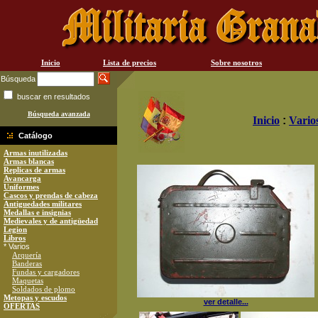
Inicio
Lista de precios
Sobre nosotros
Búsqueda
buscar en resultados
Búsqueda avanzada
Inicio
:
Vario
Catálogo
Armas inutilizadas
Armas blancas
Replicas de armas
Avancarga
Uniformes
Cascos y prendas de cabeza
Antiguedades militares
Medallas e insignias
Medievales y de antigüedad
Legion
Libros
* Varios
Arquería
Banderas
Fundas y cargadores
Maquetas
Soldados de plomo
Metopas y escudos
ver detalle...
OFERTAS