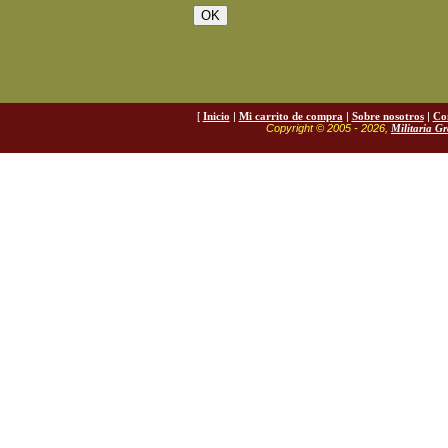
[
Inicio
|
Mi carrito de compra
|
Sobre nosotros
|
Co
Copyright © 2005 - 2026,
Militaria G