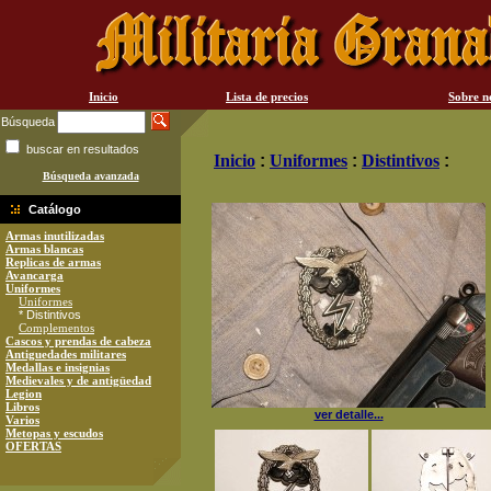
Inicio
Lista de precios
Sobre n
Búsqueda
buscar en resultados
Inicio
:
Uniformes
:
Distintivos
:
Búsqueda avanzada
Catálogo
Armas inutilizadas
Armas blancas
Replicas de armas
Avancarga
Uniformes
Uniformes
* Distintivos
Complementos
Cascos y prendas de cabeza
Antiguedades militares
Medallas e insignias
Medievales y de antigüedad
Legion
Libros
ver detalle...
Varios
Metopas y escudos
OFERTAS