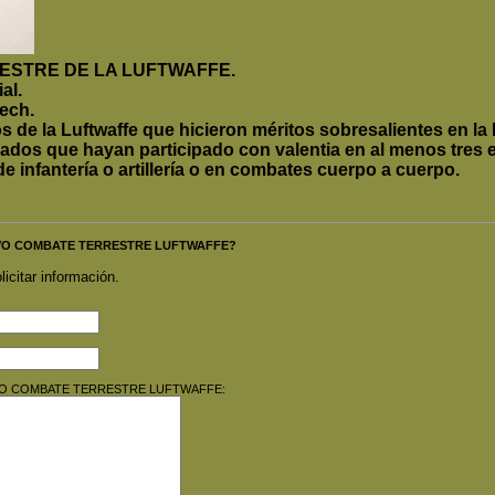
ESTRE DE LA LUFTWAFFE.
al.
ech.
de la Luftwaffe que hicieron méritos sobresalientes en la l
dados que hayan participado con valentia en al menos tres 
de infantería o artillería o en combates cuerpo a cuerpo.
INTIVO COMBATE TERRESTRE LUFTWAFFE?
licitar información.
TINTIVO COMBATE TERRESTRE LUFTWAFFE: