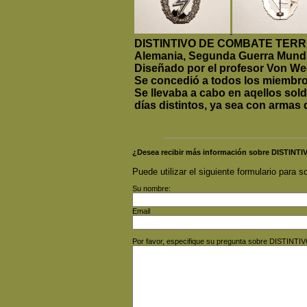
DISTINTIVO DE COMBATE TERR
Alemania, Segunda Guerra Mundi
Diseñado por el profesor Von We
Se concedió a todos los miembros 
Se llevaba a cabo en aqellos sol
días distintos, ya sea con armas 
¿Desea recibir más información sobre DIST
Puede utilizar el siguiente formulario para so
Su nombre:
Email
Por favor, especifique su pregunta sobre DIS