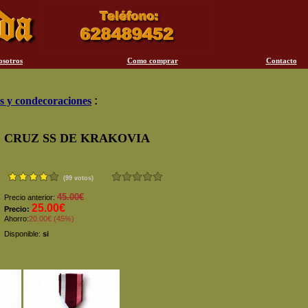
osotros
Como comprar
Contacto
s y condecoraciones
:
CRUZ SS DE KRAKOVIA
(99 votos)
45.00€
Precio anterior:
25.00€
Precio:
Ahorro:
20.00€ (45%)
Disponible:
si