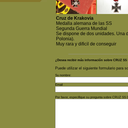
Cruz de Krakovia
Medalla alemana de las SS
Segunda Guerra Mundial
Se dispone de dos unidades. Una de
Polonia).
Muy rara y dificil de conseguir
¿Desea recibir más información sobre CRUZ S
Puede utilizar el siguiente formulario para so
Su nombre:
Email
Por favor, especifique su pregunta sobre CRUZ S