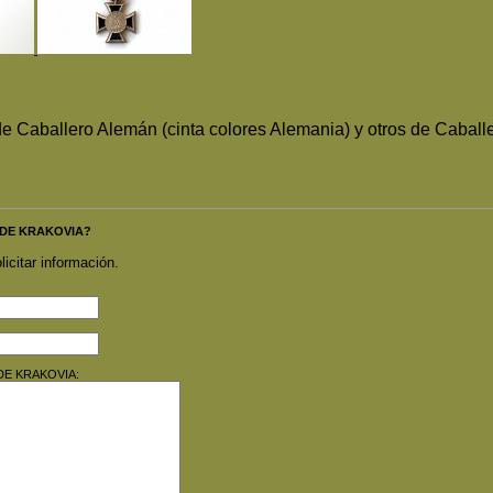
 Caballero Alemán (cinta colores Alemania) y otros de Caballe
S DE KRAKOVIA?
licitar información.
S DE KRAKOVIA: