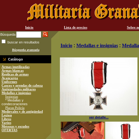
Inicio
Lista de precios
Sobre n
Búsqueda
buscar en resultados
Inicio
:
Medallas e insignias
:
Medalla
Búsqueda avanzada
Catálogo
Armas inutilizadas
Armas blancas
Replicas de armas
Avancarga
Uniformes
Cascos y prendas de cabeza
Antiguedades militares
Medallas e insignias
Insignias
* Medallas y
condecoraciones
Placas Policía
Medievales y de antigüedad
Legion
ver detalle...
Libros
Varios
Metopas y escudos
OFERTAS