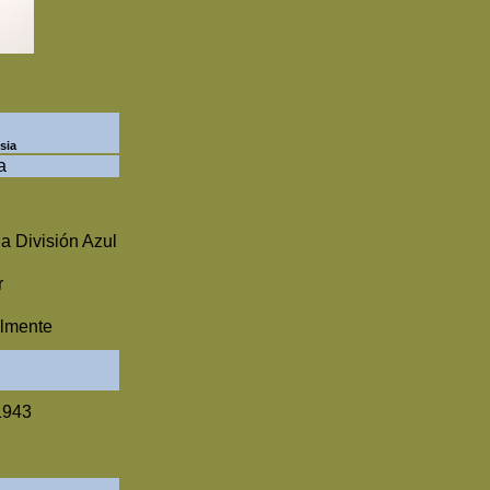
sia
a
a División Azul
r
almente
1943