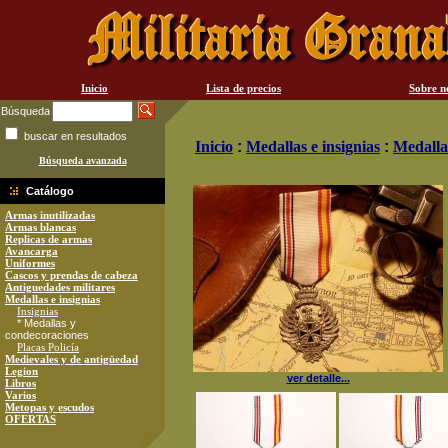
Inicio
Lista de precios
Sobre n
Búsqueda
buscar en resultados
Inicio
:
Medallas e insignias
:
Medalla
Búsqueda avanzada
Catálogo
Armas inutilizadas
Armas blancas
Replicas de armas
Avancarga
Uniformes
Cascos y prendas de cabeza
Antiguedades militares
Medallas e insignias
Insignias
* Medallas y
condecoraciones
Placas Policía
Medievales y de antigüedad
Legion
ver detalle...
Libros
Varios
Metopas y escudos
OFERTAS