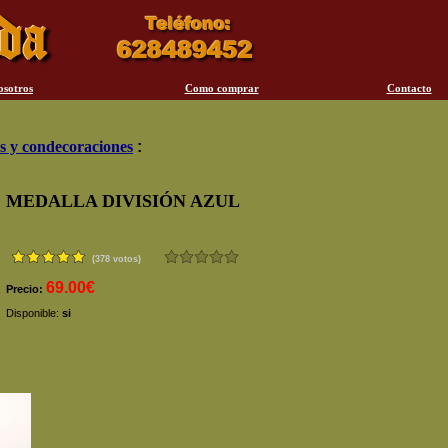
osotros
Como comprar
Contacto
s y condecoraciones
:
MEDALLA DIVISIÓN AZUL
(378 votos)
69.00€
Precio:
Disponible:
si