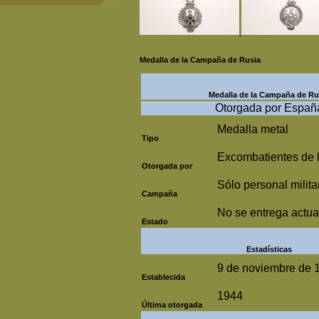
Medalla de la Campaña de Rusia
Medalla de la Campaña de Ru
Otorgada por Españ
Medalla metal
Tipo
Excombatientes de l
Otorgada por
Sólo personal milita
Campaña
No se entrega actu
Estado
Estadísticas
9 de noviembre de 
Establecida
1944
Última otorgada