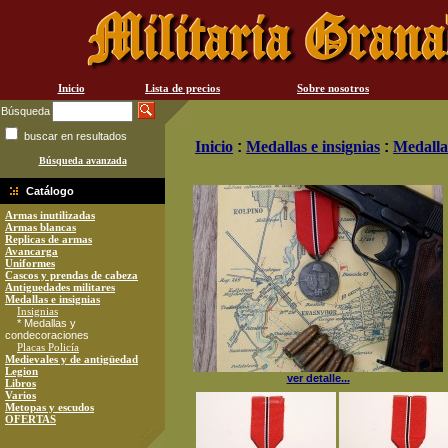
Inicio
Lista de precios
Sobre nosotros
Búsqueda
buscar en resultados
Inicio
:
Medallas e insignias
:
Medalla
Búsqueda avanzada
Catálogo
Armas inutilizadas
Armas blancas
Replicas de armas
Avancarga
Uniformes
Cascos y prendas de cabeza
Antiguedades militares
Medallas e insignias
Insignias
* Medallas y
condecoraciones
Placas Policía
Medievales y de antigüedad
Legion
ver detalle...
Libros
Varios
Metopas y escudos
OFERTAS