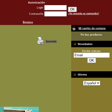
Autorización
Login
¿No recuerda su contraseña?
Contraseña
Registro
Mi carrito de compra
No hay productos
Imprimir
Novedades
Recibir noticias:
Idioma