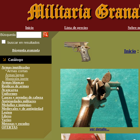
Inicio
Lista de precios
Sobre n
Búsqueda
buscar en resultados
Búsqueda avanzada
Inicio
:
Catálogo
Armas inutilizadas
* Armas cortas
Armas largas
Munición inerte
Armas blancas
Replicas de armas
Avancarga
Uniformes
Cascos y prendas de cabeza
Antiguedades militares
Medallas e insignias
Medievales y de antigüedad
Legion
Libros
Varios
Metopas y escudos
OFERTAS
ver detalle...