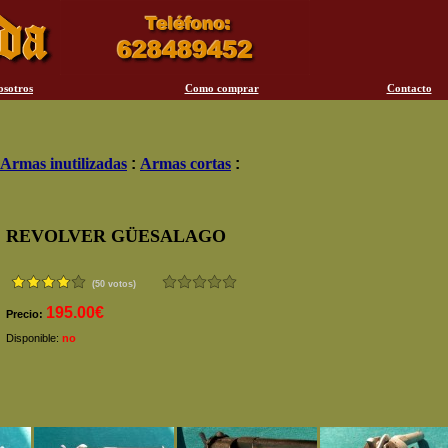
osotros
Como comprar
Contacto
Armas inutilizadas
:
Armas cortas
:
REVOLVER GÜESALAGO
(50 votos)
195.00€
Precio:
Disponible:
no