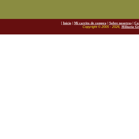
[
Inicio
|
Mi carrito de compra
|
Sobre nosotros
|
Co
Copyright © 2005 - 2026,
Militaria G