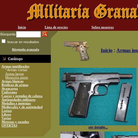
Inicio
Lista de precios
Sobre nosotros
Búsqueda
buscar en resultados
Búsqueda avanzada
Inicio
:
Armas inu
Catálogo
Armas inutilizadas
* Armas cortas
Armas largas
Munición inerte
Armas blancas
Replicas de armas
Avancarga
Uniformes
Cascos y prendas de cabeza
Antiguedades militares
Medallas e insignias
Medievales y de antigüedad
Legion
Libros
Varios
Metopas y escudos
OFERTAS
ver detalle...