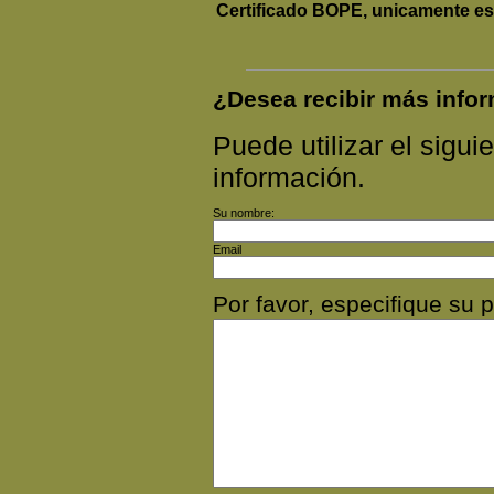
Certificado BOPE, unicamente es 
¿Desea recibir más inf
Puede utilizar el siguie
información.
Su nombre:
Email
Por favor, especifique s