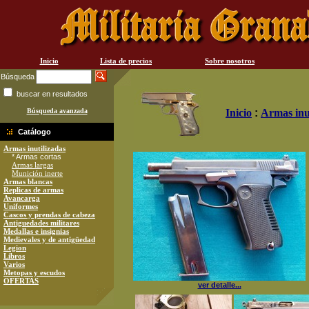
Inicio
Lista de precios
Sobre nosotros
Búsqueda
buscar en resultados
Búsqueda avanzada
Inicio
:
Armas inu
Catálogo
Armas inutilizadas
* Armas cortas
Armas largas
Munición inerte
Armas blancas
Replicas de armas
Avancarga
Uniformes
Cascos y prendas de cabeza
Antiguedades militares
Medallas e insignias
Medievales y de antigüedad
Legion
Libros
Varios
Metopas y escudos
OFERTAS
ver detalle...