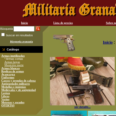
Inicio
Lista de precios
Sobre n
Búsqueda
buscar en resultados
Búsqueda avanzada
Inicio
:
Catálogo
Armas inutilizadas
* Armas cortas
Armas largas
Munición inerte
Armas blancas
Replicas de armas
Avancarga
Uniformes
Cascos y prendas de cabeza
Antiguedades militares
Medallas e insignias
Medievales y de antigüedad
Legion
Libros
Varios
Metopas y escudos
OFERTAS
ver detalle...