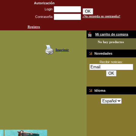
Autorización
Login
¿No recuerda su contraseña?
Contraseña
Registro
Mi carrito de compra
No hay productos
Imprimir
Novedades
Recibir noticias:
Idioma