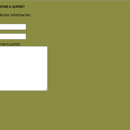
A STAR A SUPER?
licitar información.
 STAR A SUPER: