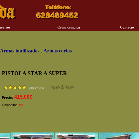
osotros
Como comprar
Contacto
Armas inutilizadas
:
Armas cortas
:
PISTOLA STAR A SUPER
(594 votos)
415.00€
Precio:
Disponible:
no