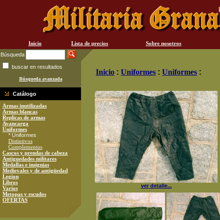
Inicio
Lista de precios
Sobre nosotros
Búsqueda
buscar en resultados
Inicio
:
Uniformes
:
Uniformes
:
Búsqueda avanzada
Catálogo
Armas inutilizadas
Armas blancas
Replicas de armas
Avancarga
Uniformes
* Uniformes
Distintivos
Complementos
Cascos y prendas de cabeza
Antiguedades militares
Medallas e insignias
Medievales y de antigüedad
Legion
Libros
ver detalle...
Varios
Metopas y escudos
OFERTAS