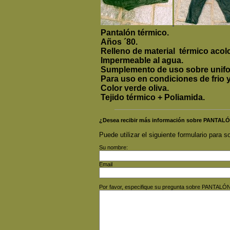
Pantalón térmico.
Años ´80.
Relleno de material térmico acol
Impermeable al agua.
Sumplemento de uso sobre unif
Para uso en condiciones de frio
Color verde oliva.
Tejido térmico + Poliamida.
¿Desea recibir más información sobre PANT
Puede utilizar el siguiente formulario para so
Su nombre:
Email
Por favor, especifique su pregunta sobre PANT