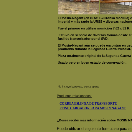
El Mosin-Nagant (en ruso: Винтовка Мосина) es u
Imperial y más tarde la URSS y diversas naciones
Fue el primero en utilizar munición 7,62 x 51 R.
Estuvo en servicio de diversas formas desde 1
fusil de francotirador por el SVD.
El Mosin-Nagant aún se puede encontrar en uso 
producido durante la Segunda Guerra Mundial.
Pieza totalmente original de la Segunda Guerra
Usado pero en buen estado de conervación.
No incluye bayoteta, venta aparte
Productos relacionados:
CORREA ESLINGA DE TRANSPORTE
PEINE CARGADOR PARA MOSIN NAGANT
¿Desea recibir más información sobre MOSIN
Puede utilizar el siguiente formulario para so