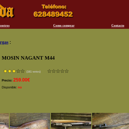
osotros
Como comprar
Contacto
rgas
:
MOSIN NAGANT M44
(161 votos)
259.00€
Precio:
Disponible:
no