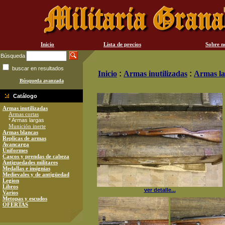
Inicio
Lista de precios
Sobre n
Búsqueda
buscar en resultados
Inicio
:
Armas inutilizadas
:
Armas la
Búsqueda avanzada
Catálogo
Armas inutilizadas
Armas cortas
* Armas largas
Munición inerte
Armas blancas
Replicas de armas
Avancarga
Uniformes
Cascos y prendas de cabeza
Antiguedades militares
Medallas e insignias
Medievales y de antigüedad
Legion
Libros
ver detalle...
Varios
Metopas y escudos
OFERTAS