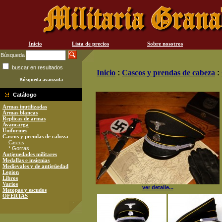
Inicio
Lista de precios
Sobre nosotros
Búsqueda
buscar en resultados
Inicio
:
Cascos y prendas de cabeza
:
Búsqueda avanzada
Catálogo
Armas inutilizadas
Armas blancas
Replicas de armas
Avancarga
Uniformes
Cascos y prendas de cabeza
Cascos
* Gorras
Antiguedades militares
Medallas e insignias
Medievales y de antigüedad
Legion
Libros
Varios
ver detalle...
Metopas y escudos
OFERTAS