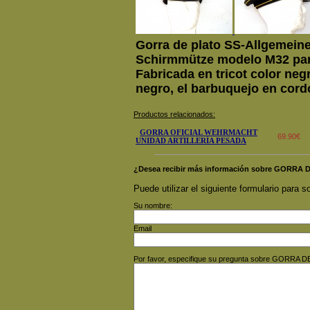
Gorra de plato SS-Allgemein
Schirmmütze modelo M32 para
Fabricada en tricot color negr
negro, el barbuquejo en cord
Productos relacionados:
GORRA OFICIAL WEHRMACHT
69.90€
UNIDAD ARTILLERÍA PESADA
¿Desea recibir más información sobre GORRA
Puede utilizar el siguiente formulario para so
Su nombre:
Email
Por favor, especifique su pregunta sobre GORRA 