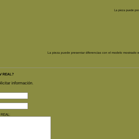
La pieza puede pre
La pieza puede presentar diferencias con el modelo mostrado 
OV REAL?
licitar información.
V REAL: