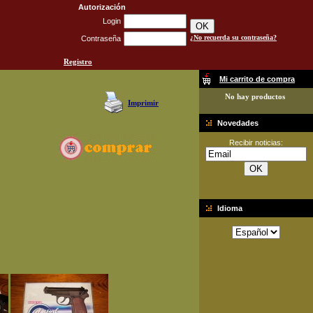
Autorización
Login
¿No recuerda su contraseña?
Contraseña
Registro
Mi carrito de compra
No hay productos
Imprimir
Novedades
Recibir noticias:
Idioma