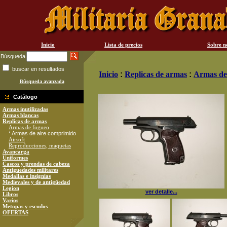
Inicio
Lista de precios
Sobre n
Búsqueda
buscar en resultados
Inicio
:
Replicas de armas
:
Armas de
Búsqueda avanzada
Catálogo
Armas inutilizadas
Armas blancas
Replicas de armas
Armas de fogueo
* Armas de aire comprimido
Airsoft
Reproducciones, maquetas
Avancarga
Uniformes
Cascos y prendas de cabeza
Antiguedades militares
Medallas e insignias
Medievales y de antigüedad
Legion
ver detalle...
Libros
Varios
Metopas y escudos
OFERTAS