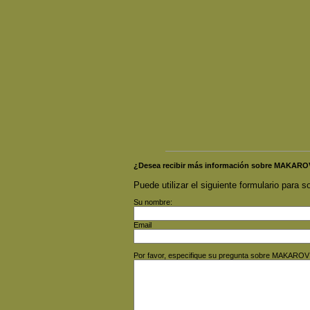
¿Desea recibir más información sobre MAKAR
Puede utilizar el siguiente formulario para so
Su nombre:
Email
Por favor, especifique su pregunta sobre MAKARO