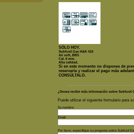
SÓLO HOY.
Subfusil Gas H&K 416
Air soft, BBS
Cal. 6 mm.
Alta calidad.
Si en este momento no dispones de pres
reservarla y realizar el pago más adelan
CONSÚLTALO
.
¿Desea recibir más información sobre Subfusil
Puede utilizar el siguiente formulario para so
Su nombre:
Email
Por favor, especifique su pregunta sobre Subfusil 