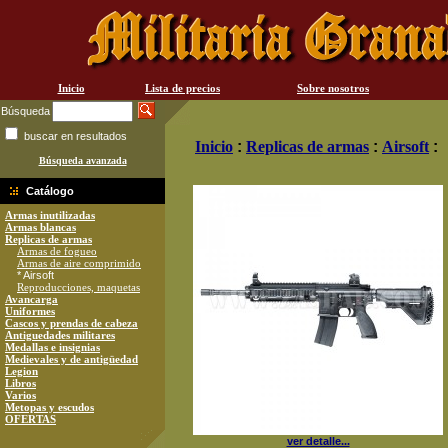
Inicio
Lista de precios
Sobre nosotros
Búsqueda
buscar en resultados
Inicio
:
Replicas de armas
:
Airsoft
:
Búsqueda avanzada
Catálogo
Armas inutilizadas
Armas blancas
Replicas de armas
Armas de fogueo
Armas de aire comprimido
* Airsoft
Reproducciones, maquetas
Avancarga
Uniformes
Cascos y prendas de cabeza
Antiguedades militares
Medallas e insignias
Medievales y de antigüedad
Legion
Libros
Varios
Metopas y escudos
OFERTAS
ver detalle...