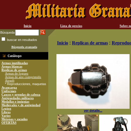
Inicio
Lista de precios
Sobre n
Búsqueda
buscar en resultados
Inicio
:
Replicas de armas
:
Reproduc
Búsqueda avanzada
Catálogo
Armas inutilizadas
Armas blancas
Replicas de armas
Armas de fogueo
Armas de aire comprimido
Airsoft
* Reproducciones, maquetas
Avancarga
Uniformes
Cascos y prendas de cabeza
Antiguedades militares
Medallas e insignias
Medievales y de antigüedad
Legion
ver detalle...
Libros
Varios
Metopas y escudos
OFERTAS