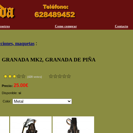
osotros
Como comprar
Contacto
ciones, maquetas
:
GRANADA MK2, GRANADA DE PIÑA
(428 votos)
25.00€
Precio:
Disponible:
si
Color: