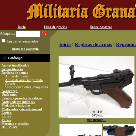
Inicio
Lista de precios
Sobre nosotros
Búsqueda
buscar en resultados
Inicio
:
Replicas de armas
:
Reproduc
Búsqueda avanzada
Catálogo
Armas inutilizadas
Armas blancas
Replicas de armas
Armas de fogueo
Armas de aire comprimido
Airsoft
* Reproducciones, maquetas
Avancarga
Uniformes
Cascos y prendas de cabeza
Antiguedades militares
Medallas e insignias
Medievales y de antigüedad
Legion
Libros
Varios
ver detalle...
Metopas y escudos
OFERTAS