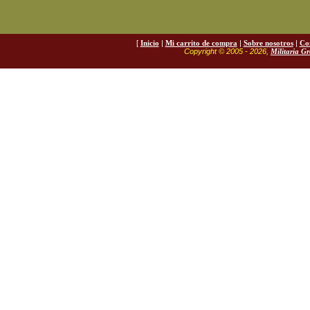
[
Inicio
|
Mi carrito de compra
|
Sobre nosotros
|
Co
Copyright © 2005 - 2026,
Militaria G