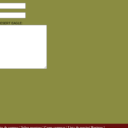
A DESERT EAGLE:
ito de compra
|
Sobre nosotros
|
Como comprar
|
Lista de precios
|
Registro
]