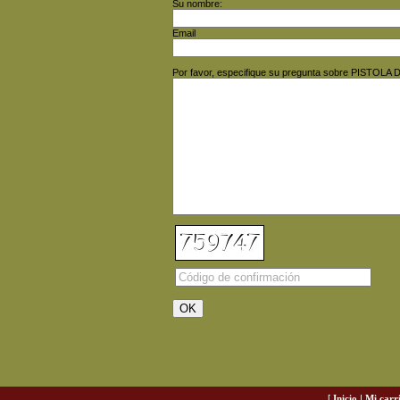
Su nombre:
Email
Por favor, especifique su pregunta sobre PISTOL
[
Inicio
|
Mi carr