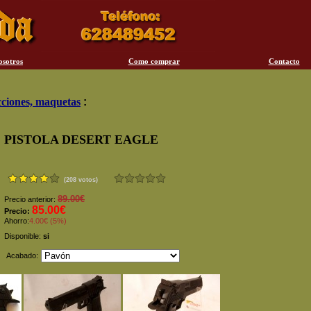
osotros
Como comprar
Contacto
ciones, maquetas
:
PISTOLA DESERT EAGLE
(208 votos)
89.00€
Precio anterior:
85.00€
Precio:
Ahorro:
4.00€ (5%)
Disponible:
si
Acabado: