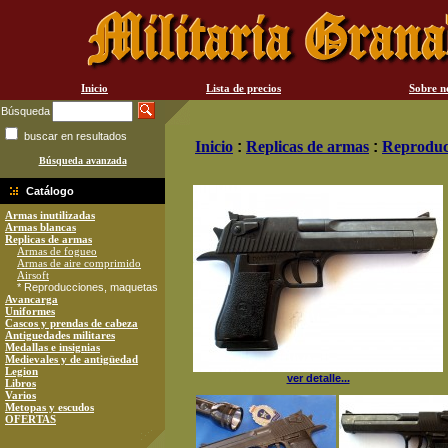
Inicio
Lista de precios
Sobre n
Búsqueda
buscar en resultados
Inicio
:
Replicas de armas
:
Reproduc
Búsqueda avanzada
Catálogo
Armas inutilizadas
Armas blancas
Replicas de armas
Armas de fogueo
Armas de aire comprimido
Airsoft
* Reproducciones, maquetas
Avancarga
Uniformes
Cascos y prendas de cabeza
Antiguedades militares
Medallas e insignias
Medievales y de antigüedad
Legion
ver detalle...
Libros
Varios
Metopas y escudos
OFERTAS