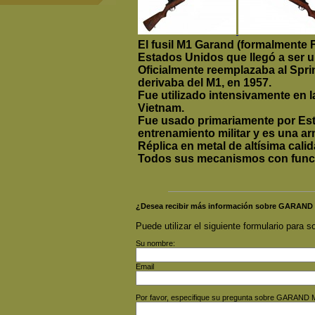
El fusil M1 Garand (formalmente F
Estados Unidos que llegó a ser un
Oficialmente reemplazaba al Spri
derivaba del M1, en 1957.
Fue utilizado intensivamente en 
Vietnam.
Fue usado primariamente por Est
entrenamiento militar y es una ar
Réplica en metal de altísima calid
Todos sus mecanismos con func
¿Desea recibir más información sobre GARAND
Puede utilizar el siguiente formulario para so
Su nombre:
Email
Por favor, especifique su pregunta sobre GARAND 