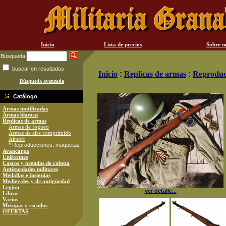
Inicio
Lista de precios
Sobre n
Búsqueda
buscar en resultados
Inicio
:
Replicas de armas
:
Reproduc
Búsqueda avanzada
Catálogo
Armas inutilizadas
Armas blancas
Replicas de armas
Armas de fogueo
Armas de aire comprimido
Airsoft
* Reproducciones, maquetas
Avancarga
Uniformes
Cascos y prendas de cabeza
Antiguedades militares
Medallas e insignias
Medievales y de antigüedad
Legion
ver detalle...
Libros
Varios
Metopas y escudos
OFERTAS