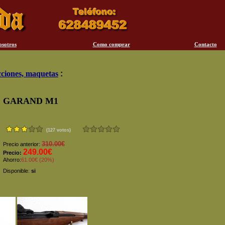
osotros
Como comprar
Contacto
ciones, maquetas
:
GARAND M1
(127 votos)
310.00€
Precio anterior:
249.00€
Precio:
Ahorro:
61.00€ (20%)
Disponible:
si