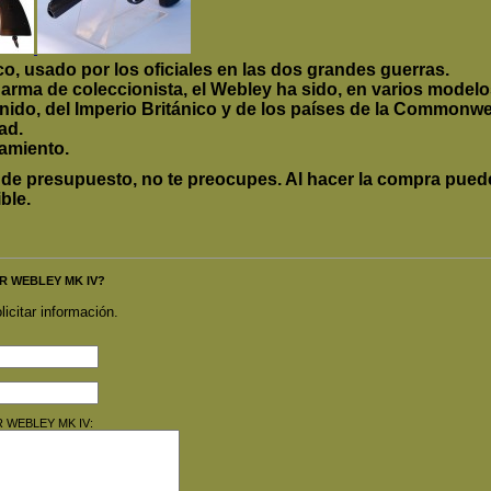
co, usado por los oficiales en las dos grandes guerras.
rma de coleccionista, el Webley ha sido, en varios modelos
ido, del Imperio Británico y de los países de la Commonwe
ad.
amiento.
e presupuesto, no te preocupes. Al hacer la compra puedes
ble.
VER WEBLEY MK IV?
licitar información.
ER WEBLEY MK IV: