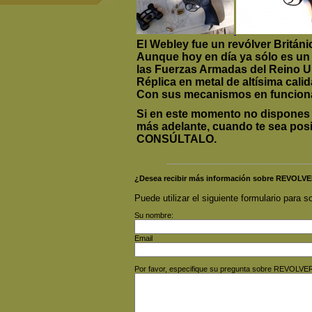
El Webley fue un revólver Británi
Aunque hoy en día ya sólo es un a
las Fuerzas Armadas del Reino Un
Réplica en metal de altísima calid
Con sus mecanismos en funcion
Si en este momento no dispones d
más adelante, cuando te sea posi
CONSÚLTALO
.
¿Desea recibir más información sobre REVOL
Puede utilizar el siguiente formulario para so
Su nombre:
Email
Por favor, especifique su pregunta sobre REVOLV