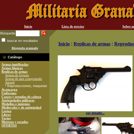
Inicio
Lista de precios
Sobre n
Búsqueda
buscar en resultados
Inicio
:
Replicas de armas
:
Reproduc
Búsqueda avanzada
Catálogo
Armas inutilizadas
Armas blancas
Replicas de armas
Armas de fogueo
Armas de aire comprimido
Airsoft
* Reproducciones, maquetas
Avancarga
Uniformes
Cascos y prendas de cabeza
Antiguedades militares
Medallas e insignias
Medievales y de antigüedad
Legion
ver detalle...
Libros
Varios
Metopas y escudos
OFERTAS