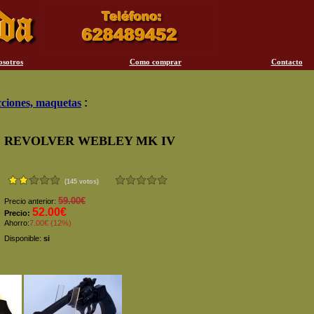
osotros
Como comprar
Contacto
ciones, maquetas
:
REVOLVER WEBLEY MK IV
(145 votos)
59.00€
Precio anterior:
52.00€
Precio:
Ahorro:
7.00€ (12%)
Disponible:
si