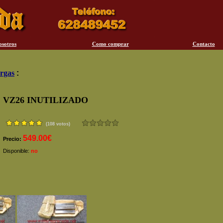
osotros
Como comprar
Contacto
rgas
:
VZ26 INUTILIZADO
(108 votos)
549.00€
Precio:
Disponible:
no