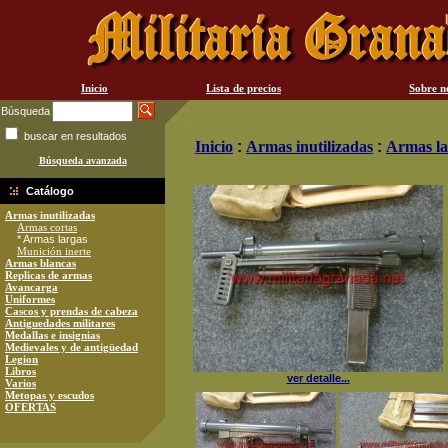
Inicio
Lista de precios
Sobre n
Búsqueda
buscar en resultados
Inicio
:
Armas inutilizadas
:
Armas la
Búsqueda avanzada
Catálogo
Armas inutilizadas
Armas cortas
* Armas largas
Munición inerte
Armas blancas
Replicas de armas
Avancarga
Uniformes
Cascos y prendas de cabeza
Antiguedades militares
Medallas e insignias
Medievales y de antigüedad
Legion
Libros
ver detalle...
Varios
Metopas y escudos
OFERTAS