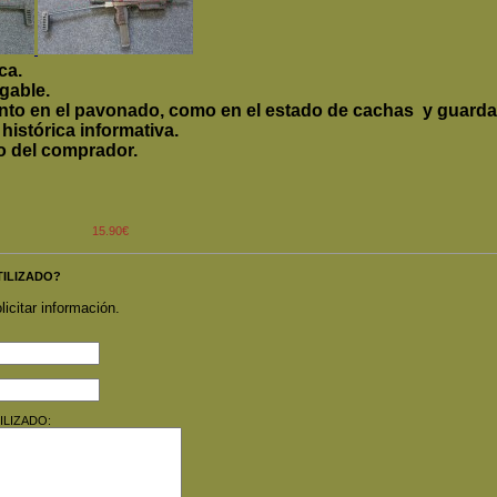
ca.
egable.
nto en el pavonado, como en el estado de cachas y guard
stórica informativa.
io del comprador.
15.90€
UTILIZADO?
licitar información.
TILIZADO: