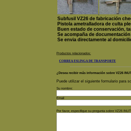
Subfusil VZ26 de fabricación che
Pistola ametralladora de culta pl
Buen estado de conservación, ta
Se acompaña de documentación hi
Se envia directamente al domicil
Productos relacionados:
CORREA ESLINGA DE TRANSPORTE
¿Desea recibir más información sobre VZ26 IN
Puede utilizar el siguiente formulario para so
Su nombre:
Email
Por favor, especifique su pregunta sobre VZ26 INU