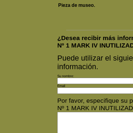
Pieza de museo.
¿Desea recibir más in
Nº 1 MARK IV INUTILIZA
Puede utilizar el siguie
información.
Su nombre:
Email
Por favor, especifique 
Nº 1 MARK IV INUTILIZAD