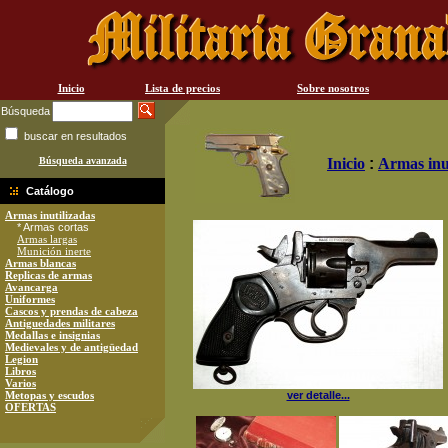
Inicio
Lista de precios
Sobre nosotros
Búsqueda
buscar en resultados
Búsqueda avanzada
Inicio
:
Armas inu
Catálogo
Armas inutilizadas
* Armas cortas
Armas largas
Munición inerte
Armas blancas
Replicas de armas
Avancarga
Uniformes
Cascos y prendas de cabeza
Antiguedades militares
Medallas e insignias
Medievales y de antigüedad
Legion
Libros
Varios
Metopas y escudos
ver detalle...
OFERTAS