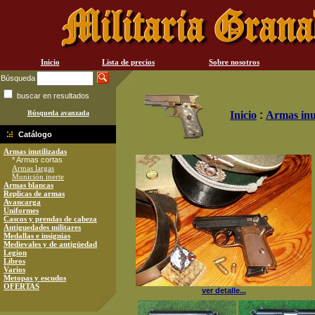
Inicio
Lista de precios
Sobre nosotros
Búsqueda
buscar en resultados
Búsqueda avanzada
Inicio
:
Armas inu
Catálogo
Armas inutilizadas
* Armas cortas
Armas largas
Munición inerte
Armas blancas
Replicas de armas
Avancarga
Uniformes
Cascos y prendas de cabeza
Antiguedades militares
Medallas e insignias
Medievales y de antigüedad
Legion
Libros
Varios
Metopas y escudos
OFERTAS
ver detalle...