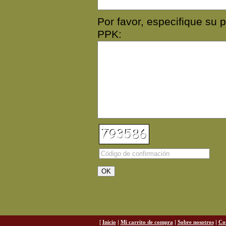
Por favor, especifique s
PPK:
[
Inicio
|
Mi carrito de compra
|
Sobre nosotros
|
Co