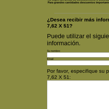
Para grandes cantidades descuentos important
¿Desea recibir más inf
7,62 X 51?
Puede utilizar el siguie
información.
Su nombre:
Email
Por favor, especifique s
7,62 X 51: